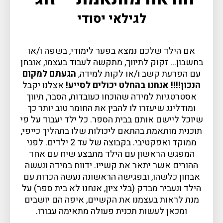
לגילאי יסודי
אם הילד שלכם נמצא בפער לימודי, בשפה ו/או
בחשבון… זקוק לתיווך, מתקשה לעבוד בעצמו, אובחן
עם הפרעת קשב ו/או לקות למידה,
הגעתם למקום
הנכון!!!! אנחנו בהחלט יכולים לסייע!
אצלנו יקבל
אסטרטגיות למידה שהוכחו כעובדות, הסבר, תיווך
ומודלינג שיעזרו לו להבין את החומר טוב יותר כך
שיוכל ליישם אותם בבית הספר. כל ילד יעבוד על פי
תוכנית מותאמת בהתאם ליכולות שלו בתהליך כייפי,
ממוקד ואפקטיבי. בקבוצה של עד 2 ילדים. לפני
המפגש הראשון עם הילד מתבצע שיח עם אחד
ההורים אשר יתאר את קשייו. ידווח במידה ונעשה
אבחון כלשהו, ובפגישה הראשונה נעשה הכרות עם
הילד ונעביר מבדק (בלי ציון, אנחנו לא בית ספר) על
מנת לראות בעצמנו את הקשיים, איפה הם יושבים
ומכאן לעשות תכנית פעולה מתאימה עבורו.